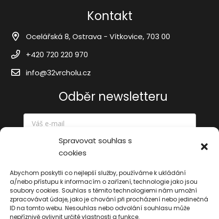
Kontakt
Ocelářská 8, Ostrava - Vítkovice, 703 00
+420 720 220 970
info@32vrcholu.cz
Odběr newsletteru
Spravovat souhlas s
cookies
Odeslat
Abychom poskytli co nejlepší služby, používáme k ukládání
a/nebo přístupu k informacím o zařízení, technologie jako jsou
soubory cookies. Souhlas s těmito technologiemi nám umožní
zpracovávat údaje, jako je chování při procházení nebo jedinečná
ID na tomto webu. Nesouhlas nebo odvolání souhlasu může
nepříznivě ovlivnit určité vlastnosti a funkce.