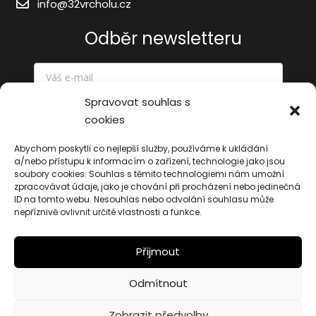
info@32vrcholu.cz
Odběr newsletteru
Spravovat souhlas s
cookies
Odeslat
Abychom poskytli co nejlepší služby, používáme k ukládání
a/nebo přístupu k informacím o zařízení, technologie jako jsou
soubory cookies. Souhlas s těmito technologiemi nám umožní
zpracovávat údaje, jako je chování při procházení nebo jedinečná
ID na tomto webu. Nesouhlas nebo odvolání souhlasu může
nepříznivě ovlivnit určité vlastnosti a funkce.
Přijmout
© 2026 32vrcholu.cz | Web vytvořilo:
Maxsico.
Odmítnout
Cookies
Zobrazit předvolby