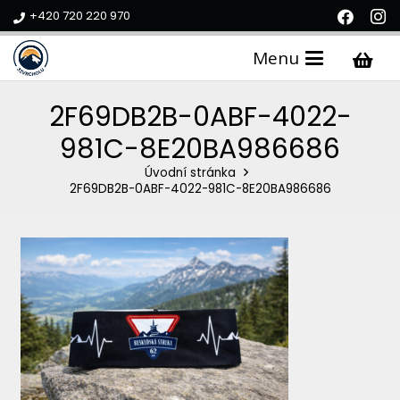
+420 720 220 970
Menu
2F69DB2B-0ABF-4022-
981C-8E20BA986686
Úvodní stránka
2F69DB2B-0ABF-4022-981C-8E20BA986686