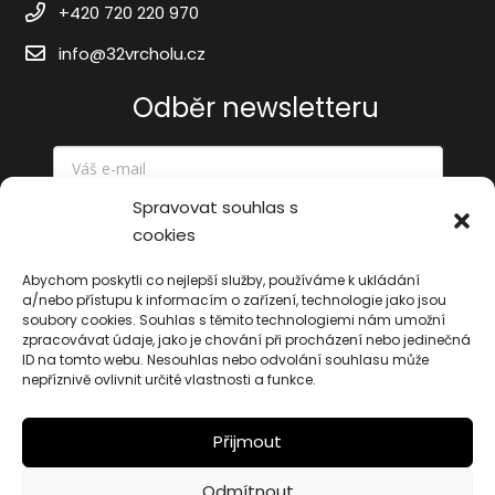
+420 720 220 970
info@32vrcholu.cz
Odběr newsletteru
Spravovat souhlas s
cookies
Odeslat
Abychom poskytli co nejlepší služby, používáme k ukládání
a/nebo přístupu k informacím o zařízení, technologie jako jsou
soubory cookies. Souhlas s těmito technologiemi nám umožní
zpracovávat údaje, jako je chování při procházení nebo jedinečná
ID na tomto webu. Nesouhlas nebo odvolání souhlasu může
nepříznivě ovlivnit určité vlastnosti a funkce.
Přijmout
© 2026 32vrcholu.cz | Web vytvořilo:
Maxsico.
Odmítnout
Cookies