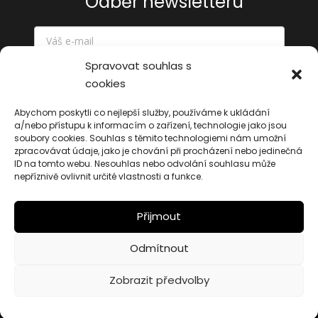
Odběr newsletteru
Spravovat souhlas s
cookies
Odeslat
Abychom poskytli co nejlepší služby, používáme k ukládání
a/nebo přístupu k informacím o zařízení, technologie jako jsou
soubory cookies. Souhlas s těmito technologiemi nám umožní
zpracovávat údaje, jako je chování při procházení nebo jedinečná
ID na tomto webu. Nesouhlas nebo odvolání souhlasu může
nepříznivě ovlivnit určité vlastnosti a funkce.
Přijmout
© 2026 32vrcholu.cz | Web vytvořilo:
Maxsico.
Odmítnout
Cookies
Zobrazit předvolby
Obchodní podmínky