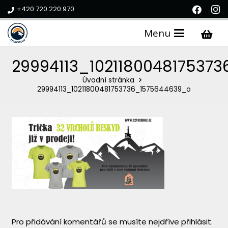
+420 720 220 970
Menu
29994113_102118004817537
Úvodní stránka
29994113_10211800481753736_1575644639_o
Pro přidávání komentářů se musíte nejdříve
přihlásit
.