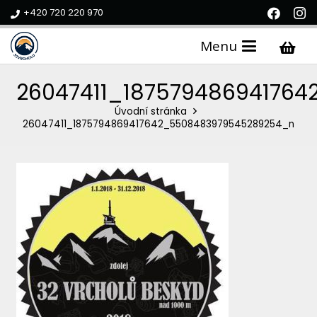
+420 720 220 970
Menu
26047411_18757948694176
Úvodní stránka
26047411_1875794869417642_5508483979545289254_n